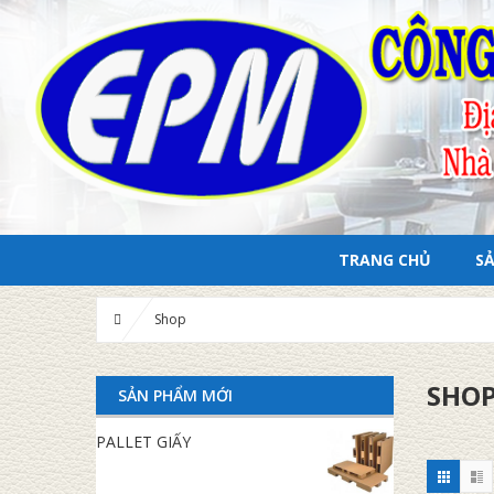
TRANG CHỦ
S
Shop
SHO
SẢN PHẨM MỚI
PALLET GIẤY