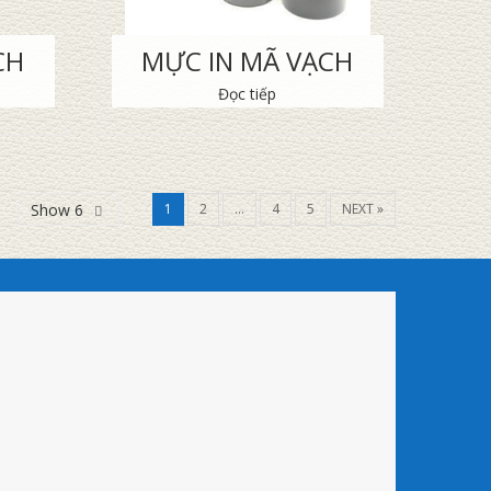
CH
MỰC IN MÃ VẠCH
Đọc tiếp
Show 6
1
2
…
4
5
NEXT »