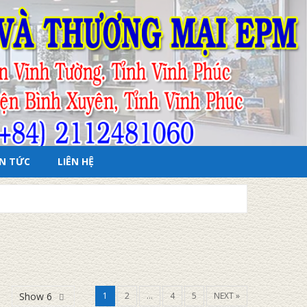
IN TỨC
LIÊN HỆ
Show 6
1
2
…
4
5
NEXT »