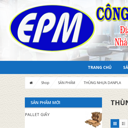
TRANG CHỦ
S
Shop
SẢN PHẨM
THÙNG NHỰA DANPLA
THÙ
SẢN PHẨM MỚI
PALLET GIẤY