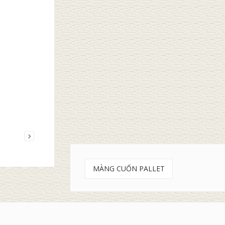
T GỖ
THÙNG NHỰA
THÙ
iếp
Đọc tiếp
Đọc
MÀNG CUỐN PALLET