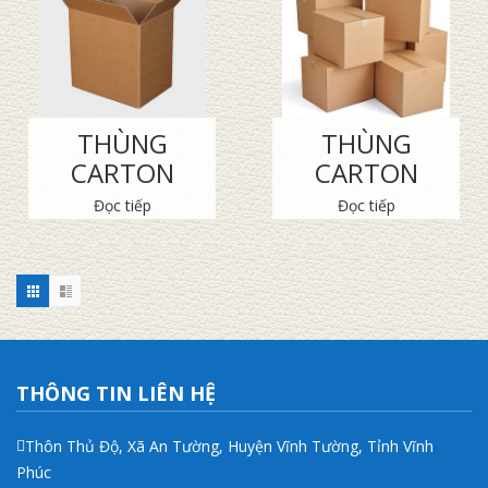
THÙNG
THÙNG
CARTON
CARTON
Đọc tiếp
Đọc tiếp
THÔNG TIN LIÊN HỆ
Thôn Thủ Độ, Xã An Tường, Huyện Vĩnh Tường, Tỉnh Vĩnh
Phúc