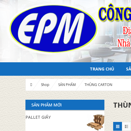
TRANG CHỦ
S
Shop
SẢN PHẨM
THÙNG CARTON
THÙ
SẢN PHẨM MỚI
PALLET GIẤY