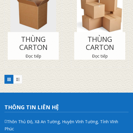
THÙNG
THÙNG
CARTON
CARTON
Đọc tiếp
Đọc tiếp
THÔNG TIN LIÊN HỆ
Thôn Thủ Độ, Xã An Tường, Huyện Vĩnh Tường, Tỉnh Vĩnh
Phúc