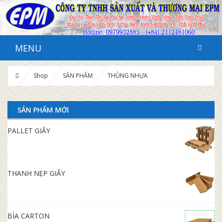
MENU
Shop
SẢN PHẨM
THÙNG NHỰA
SẢN PHẨM MỚI
PALLET GIẤY
THANH NẸP GIẤY
BÌA CARTON