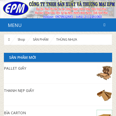
MENU
Shop
SẢN PHẨM
THÙNG NHỰA
SẢN PHẨM MỚI
PALLET GIẤY
THANH NẸP GIẤY
BÌA CARTON