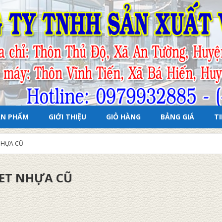
ẢN PHẨM
GIỚI THIỆU
GIỎ HÀNG
BẢNG GIÁ
T
NHỰA CŨ
ET NHỰA CŨ