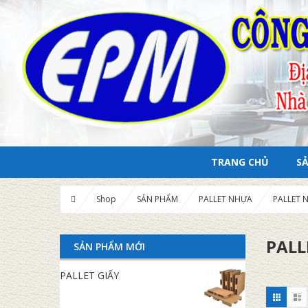
TRANG CHỦ
S
Shop
SẢN PHẨM
PALLET NHỰA
PALLET 
PALL
SẢN PHẨM MỚI
PALLET GIẤY