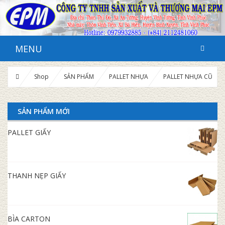
MENU
Shop
SẢN PHẨM
PALLET NHỰA
PALLET NHỰA CŨ
SẢN PHẨM MỚI
PALLET GIẤY
THANH NẸP GIẤY
BÌA CARTON