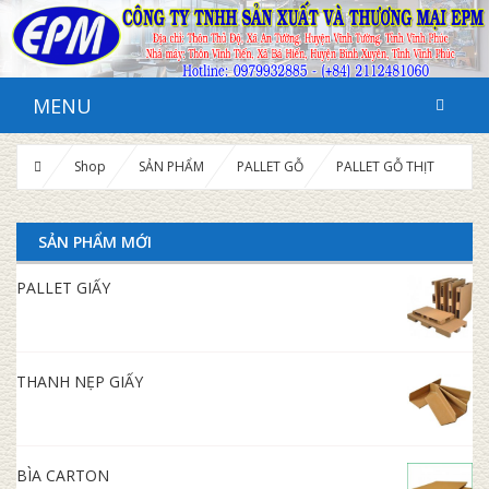
MENU
Shop
SẢN PHẨM
PALLET GỖ
PALLET GỖ THỊT
SẢN PHẨM MỚI
PALLET GIẤY
THANH NẸP GIẤY
BÌA CARTON