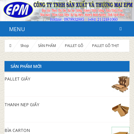
MENU
Shop
SẢN PHẨM
PALLET GỖ
PALLET GỖ THỊT
SẢN PHẨM MỚI
PALLET GIẤY
THANH NẸP GIẤY
BÌA CARTON