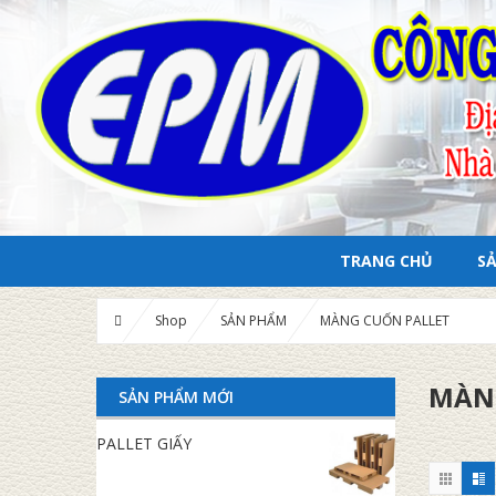
TRANG CHỦ
S
Shop
SẢN PHẨM
MÀNG CUỐN PALLET
MÀN
SẢN PHẨM MỚI
PALLET GIẤY