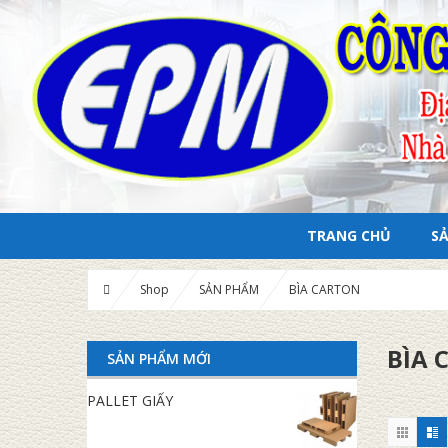
TRANG CHỦ
S
Shop
SẢN PHẨM
BÌA CARTON
BÌA 
SẢN PHẨM MỚI
PALLET GIẤY