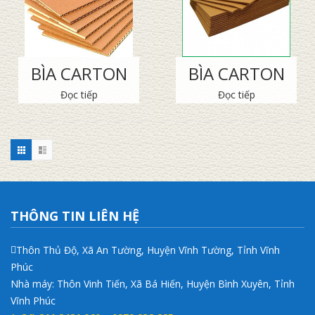
BÌA CARTON
BÌA CARTON
Đọc tiếp
Đọc tiếp
THÔNG TIN LIÊN HỆ
Thôn Thủ Độ, Xã An Tường, Huyện Vĩnh Tường, Tỉnh Vĩnh
Phúc
Nhà máy: Thôn Vinh Tiến, Xã Bá Hiến, Huyện Bình Xuyên, Tỉnh
Vĩnh Phúc