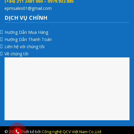
(+84) 211 2481 060 – 0979.932.885
epmsales01@gmail.com
DỊCH VỤ CHÍNH
Hướng Dẫn Mua Hàng
Hướng Dẫn Thanh Toán
Liên hệ với chúng tôi
Về chúng tôi
© 2017 .Thiết kế bởi
Công nghệ QCV Việt Nam Co.,Ltd