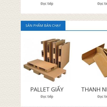
Đọc tiếp
Đọc ti
SẢN PHẨM BÁN CHẠY
GIẤY
PALLET GIẤY
THANH NẸ
Đọc tiếp
Đọc ti