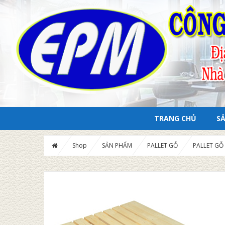
TRANG CHỦ
S
Shop
SẢN PHẨM
PALLET GỖ
PALLET GỖ