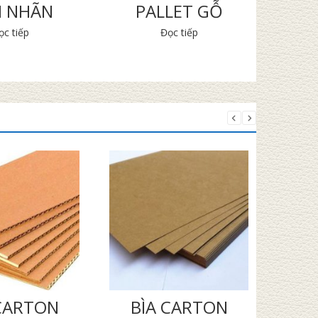
 NHÃN
PALLET GỖ
V
ọc tiếp
Đọc tiếp
 CARTON
BÌA CARTON
THA