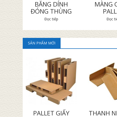
ÉP
BĂNG DÍNH
MÀNG 
ĐÓNG THÙNG
PALL
Đọc tiếp
Đọc ti
SẢN PHẨM MỚI
GIẤY
PALLET GIẤY
THANH NẸ