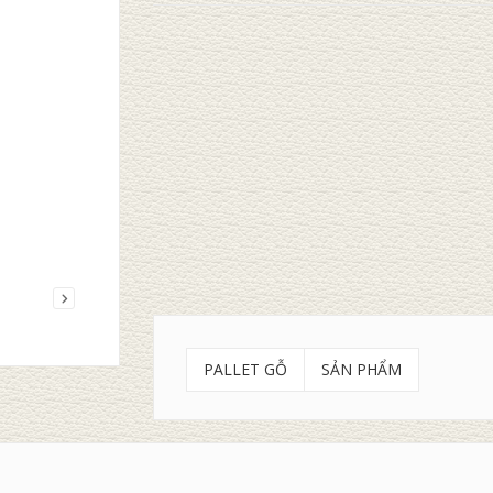
T GỖ
THÙNG NHỰA
THÙ
iếp
Đọc tiếp
Đọc
PALLET GỖ
SẢN PHẨM