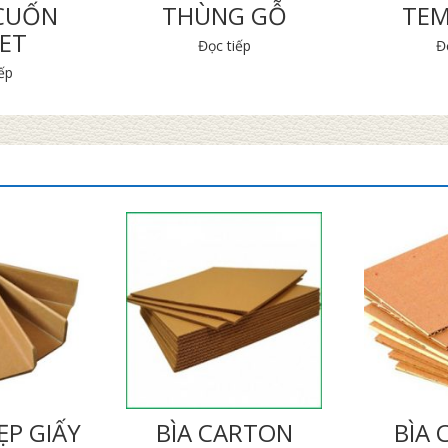
CUỐN
THÙNG GỖ
TEM
ET
Đọc tiếp
Đ
ếp
P GIẤY
BÌA CARTON
BÌA