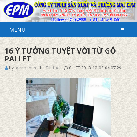
MENU
16 Ý TƯỞNG TUYỆT VỜI TỪ GỖ
PALLET
by:
qcv admin
Tin tức
0
2018-12-03 04:07:29