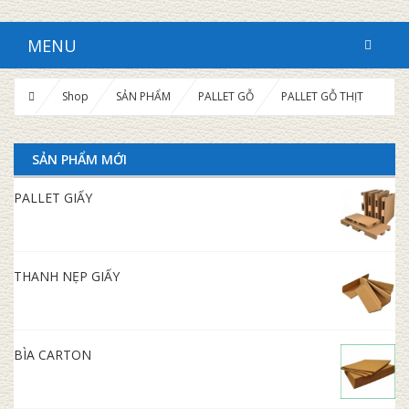
MENU
Shop
SẢN PHẨM
PALLET GỖ
PALLET GỖ THỊT
SẢN PHẨM MỚI
PALLET GIẤY
THANH NẸP GIẤY
BÌA CARTON