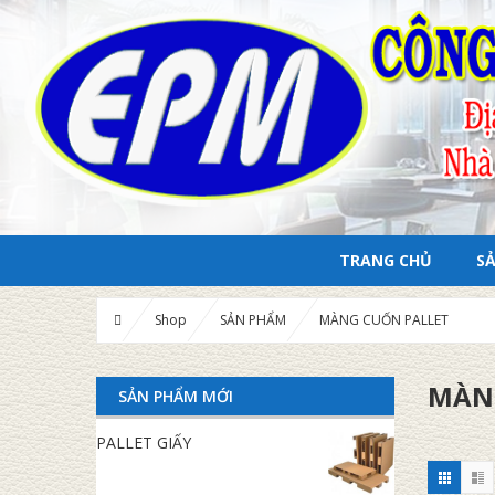
TRANG CHỦ
S
Shop
SẢN PHẨM
MÀNG CUỐN PALLET
MÀN
SẢN PHẨM MỚI
PALLET GIẤY