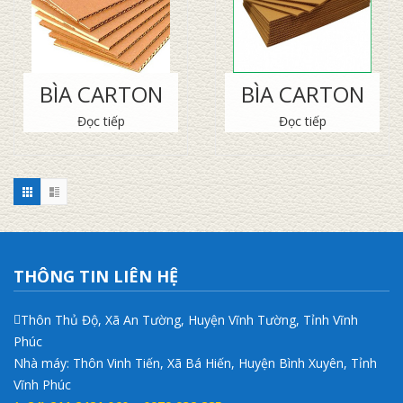
BÌA CARTON
BÌA CARTON
Đọc tiếp
Đọc tiếp
THÔNG TIN LIÊN HỆ
Thôn Thủ Độ, Xã An Tường, Huyện Vĩnh Tường, Tỉnh Vĩnh
Phúc
Nhà máy: Thôn Vinh Tiến, Xã Bá Hiến, Huyện Bình Xuyên, Tỉnh
Vĩnh Phúc