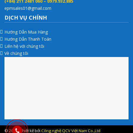
(+84) 211 2481 060 – 0979.932.885
epmsales01@gmail.com
DỊCH VỤ CHÍNH
Hướng Dẫn Mua Hàng
Hướng Dẫn Thanh Toán
Liên hệ với chúng tôi
Về chúng tôi
© 2017 .Thiết kế bởi
Công nghệ QCV Việt Nam Co.,Ltd