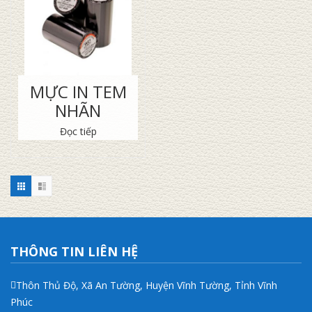
MỰC IN TEM
NHÃN
Đọc tiếp
THÔNG TIN LIÊN HỆ
Thôn Thủ Độ, Xã An Tường, Huyện Vĩnh Tường, Tỉnh Vĩnh
Phúc