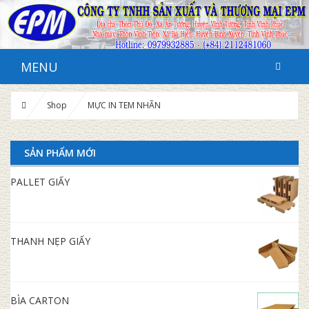
MENU
Shop
MỰC IN TEM NHÃN
SẢN PHẨM MỚI
PALLET GIẤY
THANH NẸP GIẤY
BÌA CARTON