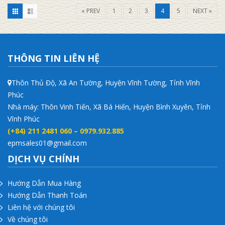
« PREV
1
2
3
4
5
NEXT »
THÔNG TIN LIÊN HỆ
Thôn Thủ Độ, Xã An Tường, Huyện Vĩnh Tường, Tỉnh Vĩnh
Phúc
Nhà máy: Thôn Vinh Tiến, Xã Bá Hiến, Huyện Bình Xuyên, Tỉnh
Vĩnh Phúc
(+84) 211 2481 060 – 0979.932.885
epmsales01@gmail.com
DỊCH VỤ CHÍNH
Hướng Dẫn Mua Hàng
Hướng Dẫn Thanh Toán
Liên hệ với chúng tôi
Về chúng tôi