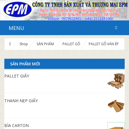
MENU
Shop
SẢN PHẨM
PALLET GỖ
PALLET GỖ VÁN ÉP
SẢN PHẨM MỚI
PALLET GIẤY
THANH NẸP GIẤY
BÌA CARTON