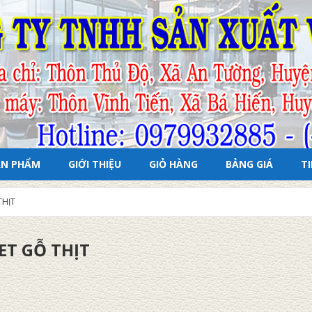
ẢN PHẨM
GIỚI THIỆU
GIỎ HÀNG
BẢNG GIÁ
T
THỊT
ET GỖ THỊT