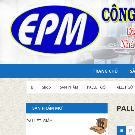
TRANG CHỦ
S
Shop
SẢN PHẨM
PALLET GỖ
PALLET GỖ 
PALL
SẢN PHẨM MỚI
PALLET GIẤY