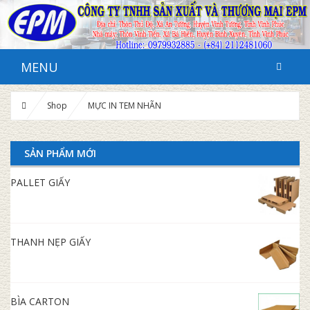
MENU
Shop
MỰC IN TEM NHÃN
SẢN PHẨM MỚI
PALLET GIẤY
THANH NẸP GIẤY
BÌA CARTON