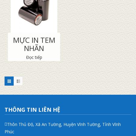
MỰC IN TEM
NHÃN
Đọc tiếp
THÔNG TIN LIÊN HỆ
Thôn Thủ Độ, Xã An Tường, Huyện Vĩnh Tường, Tỉnh Vĩnh
Phúc