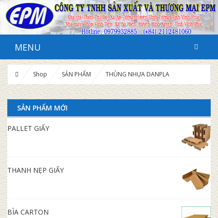
MENU
Shop
SẢN PHẨM
THÙNG NHỰA DANPLA
SẢN PHẨM MỚI
PALLET GIẤY
THANH NẸP GIẤY
BÌA CARTON