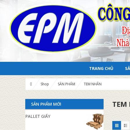
TRANG CHỦ
S
Shop
SẢN PHẨM
TEM NHÃN
TEM
SẢN PHẨM MỚI
PALLET GIẤY