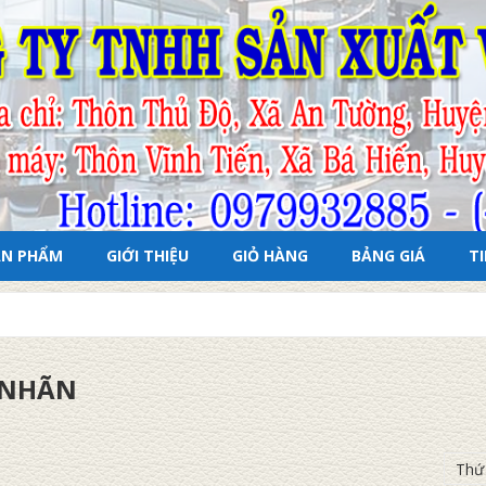
ẢN PHẨM
GIỚI THIỆU
GIỎ HÀNG
BẢNG GIÁ
T
 NHÃN