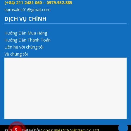
(+84) 211 2481 060 – 0979.932.885
epmsales01@gmail.com
DỊCH VỤ CHÍNH
Hướng Dẫn Mua Hàng
Hướng Dẫn Thanh Toán
Liên hệ với chúng tôi
Về chúng tôi
© 2017 .Thiết kế bởi
Công nghệ QCV Việt Nam Co.,Ltd