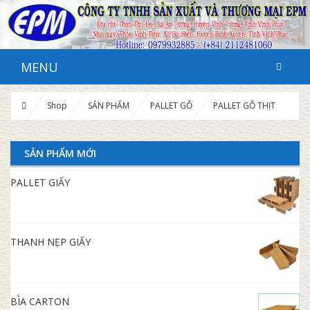
MENU
Shop
SẢN PHẨM
PALLET GỖ
PALLET GỖ THỊT
SẢN PHẨM MỚI
PALLET GIẤY
THANH NẸP GIẤY
BÌA CARTON